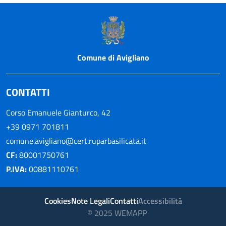
Informazioni di footer WebGis
Comune di Avigliano
CONTATTI
Corso Emanuele Gianturco, 42
+39 0971 701811
comune.avigliano@cert.ruparbasilicata.it
CF:
80001750761
P.IVA:
00881110761
Cookies
Note Legali
Contatti
Accessibilità
© 2025 WEMAPP