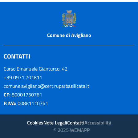
Informazioni di footer WebGis
Comune di Avigliano
CONTATTI
Corso Emanuele Gianturco, 42
+39 0971 701811
comune.avigliano@cert.ruparbasilicata.it
CF:
80001750761
P.IVA:
00881110761
Cookies
Note Legali
Contatti
Accessibilità
© 2025 WEMAPP